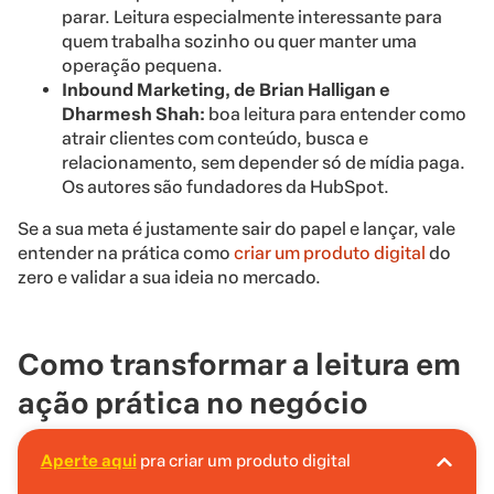
parar. Leitura especialmente interessante para
quem trabalha sozinho ou quer manter uma
operação pequena.
Inbound Marketing, de Brian Halligan e
Dharmesh Shah:
boa leitura para entender como
atrair clientes com conteúdo, busca e
relacionamento, sem depender só de mídia paga.
Os autores são fundadores da HubSpot.
Se a sua meta é justamente sair do papel e lançar, vale
entender na prática como
criar um produto digital
do
zero e validar a sua ideia no mercado.
Como transformar a leitura em
ação prática no negócio
Ler é o primeiro passo. O problema é que muitos
Aperte aqui
pra criar um produto digital
A Hotmart é o lugar certo pra você criar seu
empreendedores acumulam livros sem transformar o
primeiro produto digital!