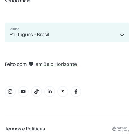
Venda mais
Idioma
Português - Brasil
em Madri
em Amsterdam
em Bogotá
na Cidade do México
em Nova Iorque
Feito com
em Belo Horizonte
Termos e Políticas