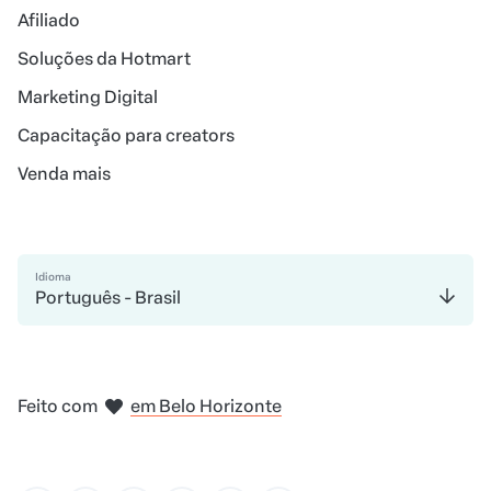
Afiliado
Soluções da Hotmart
Marketing Digital
Capacitação para creators
Venda mais
Idioma
Português - Brasil
em Madri
em Amsterdam
em Bogotá
na Cidade do México
em Nova Iorque
em Belo Horizonte
Feito com