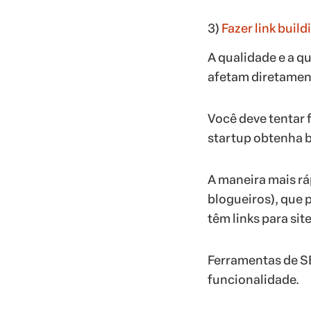
3)
Fazer link build
A qualidade e a q
afetam diretamen
Você deve tentar 
startup obtenha b
A maneira mais ráp
blogueiros), que 
têm links para sit
Ferramentas de 
funcionalidade.