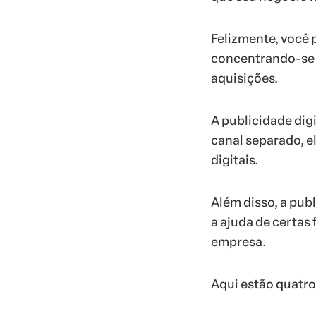
Felizmente, você 
concentrando-se e
aquisições.
A publicidade dig
canal separado, e
digitais.
Além disso, a pub
a ajuda de certas
empresa.
Aqui estão quatro