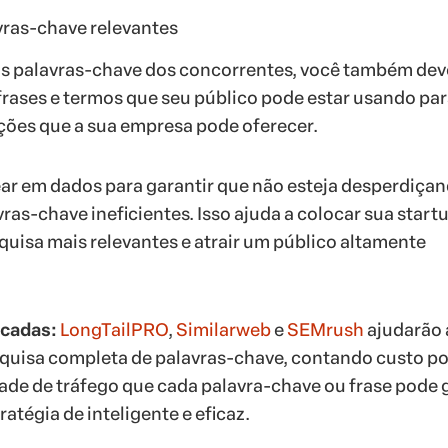
vras-chave relevantes
as palavras-chave dos concorrentes, você também dev
frases e termos que seu público pode estar usando pa
ções que a sua empresa pode oferecer.
ar em dados para garantir que não esteja desperdiça
ras-chave ineficientes. Isso ajuda a colocar sua start
quisa mais relevantes e atrair um público altamente
icadas:
LongTailPRO
,
Similarweb
e
SEMrush
ajudarão 
quisa completa de palavras-chave, contando custo po
dade de tráfego que cada palavra-chave ou frase pode 
ratégia de inteligente e eficaz.