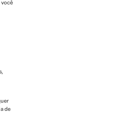
a você
s,
quer
ia de