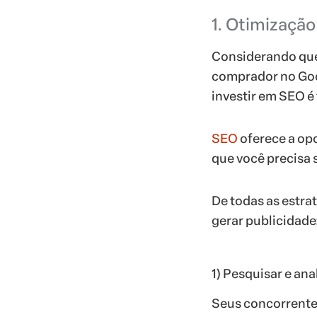
1. Otimizaçã
Considerando qu
comprador no Go
investir em SEO é
SEO
oferece a op
que você precisa
De todas as estra
gerar publicidade
1) Pesquisar e ana
Seus concorrentes