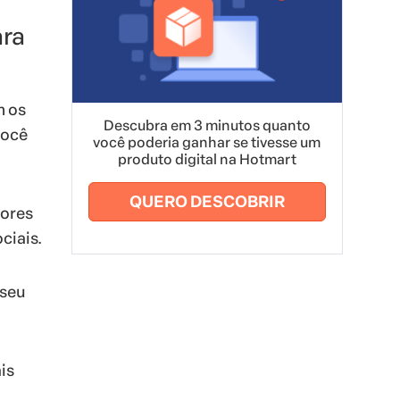
ara
m os
Descubra em 3 minutos quanto
você
você poderia ganhar se tivesse um
produto digital na Hotmart
QUERO DESCOBRIR
hores
ciais.
 seu
is