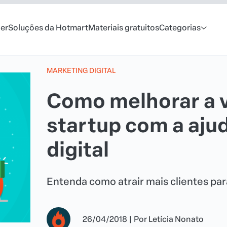
er
Soluções da Hotmart
Materiais gratuitos
Categorias
MARKETING DIGITAL
Como melhorar a v
startup com a aju
digital
Entenda como atrair mais clientes p
26/04/2018
|
Por
Letícia Nonato