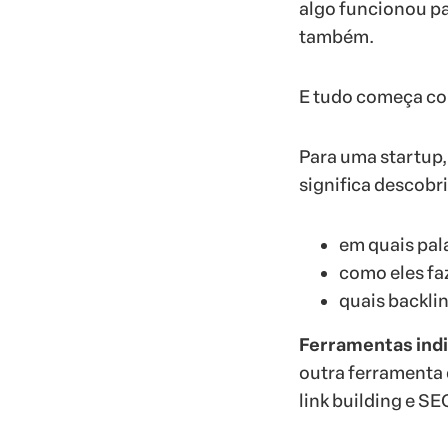
algo funcionou pa
também.
E tudo começa co
Para uma startup
significa descobri
em quais pal
como eles fa
quais backlin
Ferramentas ind
outra ferramenta 
link building e S