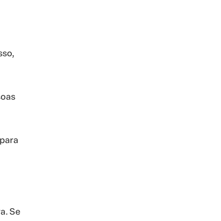
sso,
soas
 para
a. Se