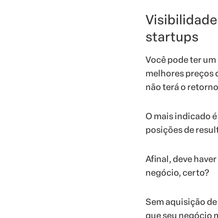
Visibilidad
startups
Você pode ter um
melhores preços 
não terá o retorn
O mais indicado 
posições de resul
Afinal, deve have
negócio, certo?
Sem aquisição de u
que seu negócio 