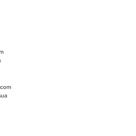
um
s
E com
sua