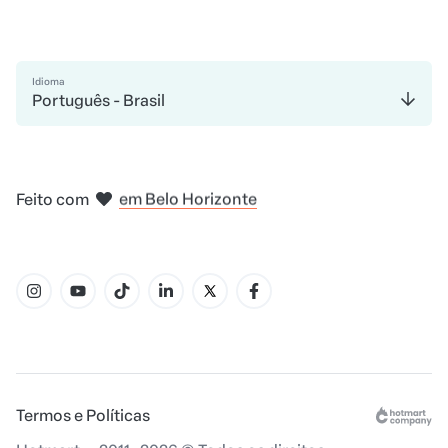
Idioma
Português - Brasil
em Madri
em Amsterdam
em Bogotá
na Cidade do México
em Nova Iorque
Feito com
em Belo Horizonte
Termos e Políticas