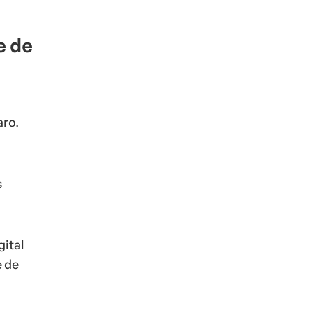
e de
aro.
s
gital
e de