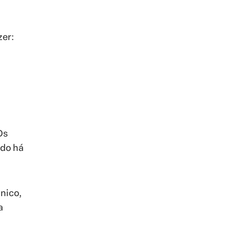
zer:
Os
ndo há
nico,
a