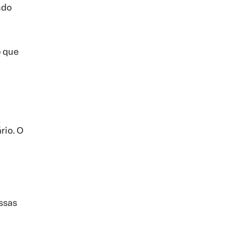
ndo
o que
rio. O
essas