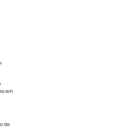
u
s
zes em
o de