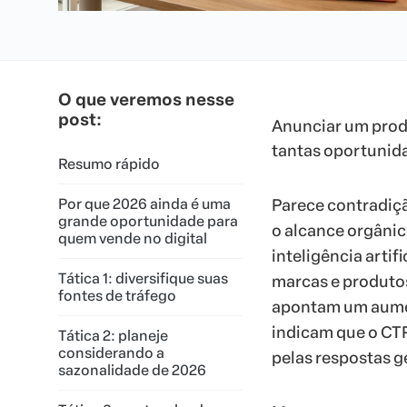
O que veremos nesse
post:
Anunciar um produ
tantas oportunid
Resumo rápido
Por que 2026 ainda é uma
Parece contradiçã
grande oportunidade para
o alcance orgâni
quem vende no digital
inteligência arti
Tática 1: diversifique suas
marcas e produtos
fontes de tráfego
apontam um aumen
indicam que o CTR
Tática 2: planeje
considerando a
pelas respostas g
sazonalidade de 2026