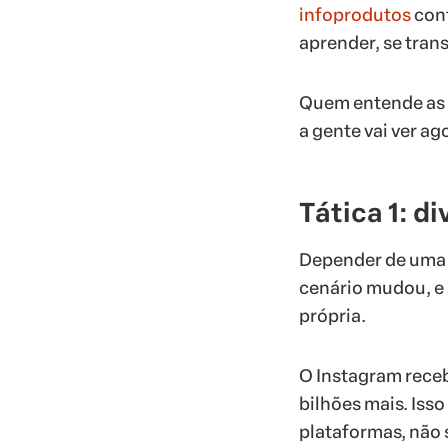
infoprodutos
cont
aprender, se tran
Quem entende as r
a gente vai ver ag
Tática 1: d
Depender de uma ú
cenário mudou, e 
própria.
O Instagram receb
bilhões mais. Iss
plataformas, não 