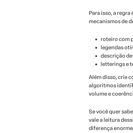
Para isso, a regr
mecanismos de des
roteiro com 
legendas oti
descrição de
letterings e 
Além disso, crie
algoritmos ident
volume e coerênci
Se você quer sab
vale a leitura de
diferença enorme 