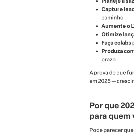
Planeje a sa
Capture lea
caminho
Aumente o 
Otimize lan
Faça colabs
p
Produza con
prazo
A prova de que fu
em 2025 — crescim
Por que 20
para quem 
Pode parecer que 