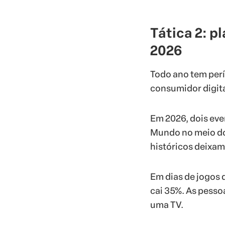
Tática 2: p
2026
Todo ano tem per
consumidor digita
Em 2026, dois eve
Mundo no meio do 
históricos deixam
Em dias de jogos 
cai 35%. As pesso
uma TV.