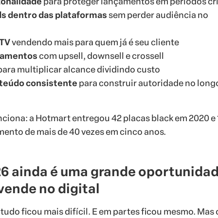
zonalidade
para proteger lançamentos em períodos crí
ds dentro das plataformas
sem perder audiência no
LTV
vendendo mais para quem já é seu cliente
çamentos
com upsell, downsell e crossell
ara multiplicar alcance dividindo custo
teúdo consistente
para construir autoridade no long
nciona: a Hotmart entregou 42 placas black em 2020 e 
ento de mais de 40 vezes em cinco anos.
26 ainda é uma grande oportunida
vende no digital
tudo ficou mais difícil. E em partes ficou mesmo. Mas 