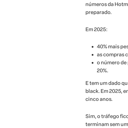
números da Hotma
preparado.
Em 2025:
40% mais pes
as compras 
o número de 
20%.
E tem um dado qu
black. Em 2025, e
cinco anos.
Sim, o tráfego fi
terminam sem um ú