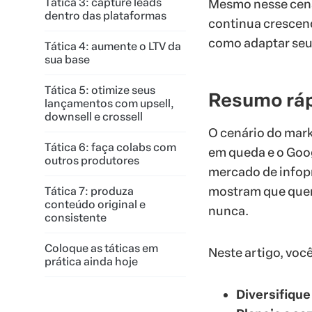
Tática 3: capture leads
Mesmo nesse cenár
dentro das plataformas
continua crescen
como adaptar seus
Tática 4: aumente o LTV da
sua base
Tática 5: otimize seus
Resumo rá
lançamentos com upsell,
downsell e crossell
O cenário do mark
Tática 6: faça colabs com
em queda e o Goo
outros produtores
mercado de infop
mostram que quem
Tática 7: produza
conteúdo original e
nunca.
consistente
Coloque as táticas em
Neste artigo, você
prática ainda hoje
Diversifique