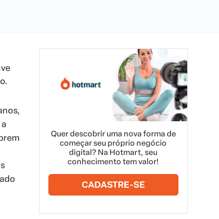
uve
o.
anos,
 a
Quer descobrir uma nova forma de
obrem
começar seu próprio negócio
digital? Na Hotmart, seu
conhecimento tem valor!
os
tado
CADASTRE-SE