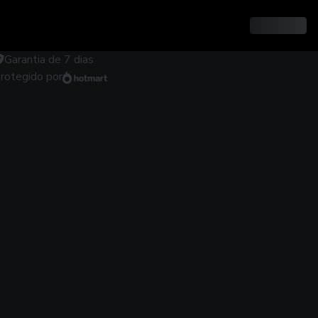
Garantia de
7
dias
rotegido por