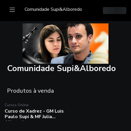
Comunidade Supi&Alboredo
Comunidade Supi&Alboredo
Produtos à venda
Cursos Online
Cursos Online
Curso de Xadrez - GM Luis
Curso de Xadrez - GM
Paulo Supi & MF Julia
Luis Paulo Supi & MF
Alboredo
Julia Alboredo
Nós, GM Luis Paulo Supi & MF