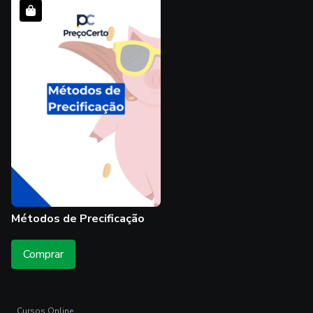
Métodos de Precificação
Trilha
Comprar
Métodos de
Precificação
Cursos Online