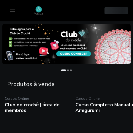
Produtos à venda
Cursos Online
Cursos Online
Cursos Online
Cursos Online
Club do crochê | área de
Curso Completo Manual 
Club do crochê | área
Curso Completo
membros
Amigurumi
de membros
Manual do Amigurumi
Olá! Eu sou a Professora Ju e
O Curso Manual do Amigurumi
esse é o espaço que eu criei pra
é um curso toda a técnica do