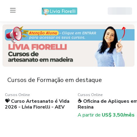
Cursos de Formação em destaque
Cursos Online
Cursos Online
Cursos Online
Cursos Online
💝 Curso Artesanato é Vida
☕ Oficina de Apliques e
💝 Curso Artesanato é
☕ Oficina de Apliques
2026 - Lívia Fiorelli - AEV
Resina
Vida 2026 - Lívia
em Resina
Fiorelli - AEV
A partir de
US$ 3,50
/
mês
É um curso de formação em
Na Oficina de Apliques em
artesanato em madeira que
Resina é uma experiência única
ensina como criar caixas
e prática, onde você vai
A partir
decorativas únicas e exclusivas
aprender o passo a passo par