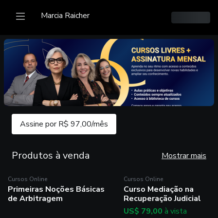
Marcia Raicher
Assine por R$ 97,00/mês
Produtos à venda
Mostrar mais
Cursos Online
Cursos Online
Cursos Online
Cursos Online
Primeiras Noções Básicas
Curso Mediação na
Primeiras Noções
Curso Mediação na
de Arbitragem
Recuperação Judicial
Básicas de Arbitragem
Recuperação Judicial
US$ 79,00
à vista