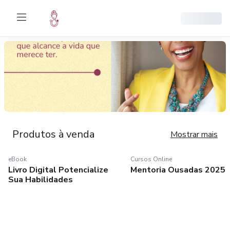
Produtos à venda
Mostrar mais
eBook
Cursos Online
eBook
Cursos Online
Livro Digital Potencialize
Mentoria Ousadas 2025
Livro Digital
Mentoria Ousadas
Sua Habilidades
Potencialize Sua
2025
Habilidades
Você já percebeu como o
Autoconhecimento,
mercado insiste que
Autoconfiança e Autogestão: a
precisamos corrigir nossas
base da Mentoria Ousadas A
falhas para conquistar espaço?
Mentoria Ousadas foi criada