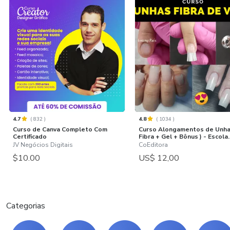
4.7
(
832
)
4.8
(
1034
)
Curso de Canva Completo Com
Curso Alongamentos de Unha
Certificado
Fibra + Gel + Bônus ) - Escola..
JV Negócios Digitais
CoEditora
$10.00
US$ 12,00
Categorias