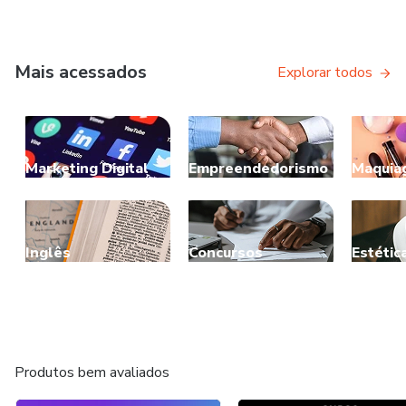
Mais acessados
Explorar todos
Marketing Digital
Empreendedorismo
Maquia
Inglês
Concursos
Estétic
Produtos bem avaliados