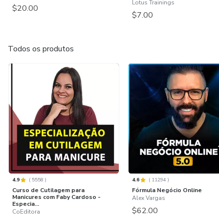
Lotus Trainings
$20.00
$7.00
Todos os produtos
4.9
(
5558
)
4.6
(
11294
)
Curso de Cutilagem para
Fórmula Negócio Online
Manicures com Faby Cardoso -
Alex Vargas
Especia...
$62.00
CoEditora