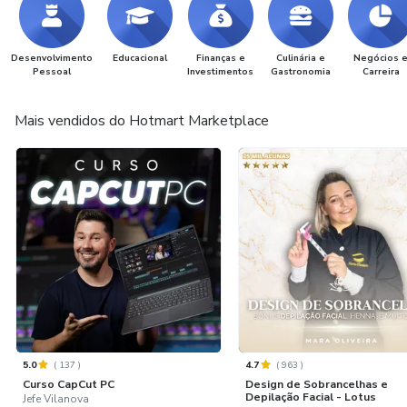
Desenvolvimento
Educacional
Finanças e
Culinária e
Negócios 
Pessoal
Investimentos
Gastronomia
Carreira
Mais vendidos do Hotmart Marketplace
5.0
(
137
)
4.7
(
963
)
Curso CapCut PC
Design de Sobrancelhas e
Depilação Facial - Lotus
Jefe Vilanova