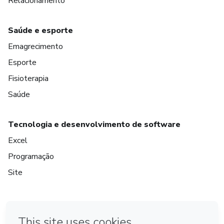
Relacionamento
Saúde e esporte
Emagrecimento
Esporte
Fisioterapia
Saúde
Tecnologia e desenvolvimento de software
Excel
Programação
Site
em Bogotá
em Amsterdam
em Madrid
na Cidade do México