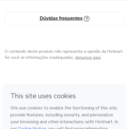
Dúvidas frequentes
O conteúdo deste produto não representa a opinião da Hotmart.
Se você vir informações inadequadas,
denuncie aqui
em Bogotá
em Amsterdam
em Madrid
na Cidade do México
Feito com
❤
em Belo Horizonte