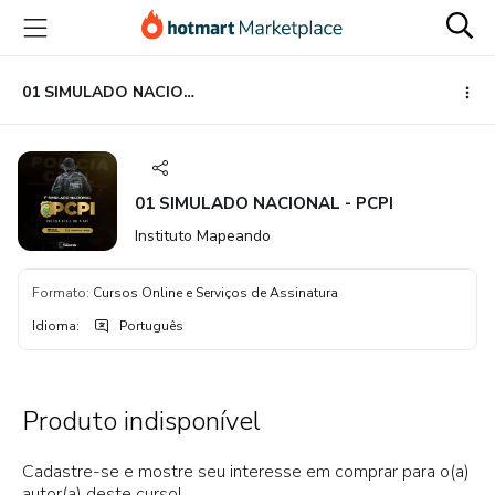
Ir
Ir
Ir
para
para
para
o
o
o
conteúdo
pagamento
rodapé
01 SIMULADO NACIONAL - PCPI
principal
01 SIMULADO NACIONAL - PCPI
Instituto Mapeando
Formato
:
Cursos Online e Serviços de Assinatura
Idioma
:
Português
Produto indisponível
Cadastre-se e mostre seu interesse em comprar para o(a)
autor(a) deste curso!