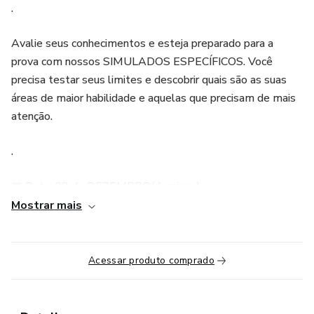
.
Avalie seus conhecimentos e esteja preparado para a
prova com nossos SIMULADOS ESPECÍFICOS. Você
precisa testar seus limites e descobrir quais são as suas
áreas de maior habilidade e aquelas que precisam de mais
atenção.
.
📅 Data: 08 de DEZEMBRO(domingo)
Mostrar mais
⏱️ Horário: 13h às 18h
🏆 Você terá acesso:
Acessar produto comprado
✅Premiação para os 1º lugares