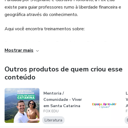
existe para guiar professores rumo à liberdade financeira e
geográfica através do conhecimento.
Aqui você encontra treinamentos sobre:
Estruturação de Espaços Pedagógicos e Reforço Escolar;
Mostrar mais
Criação de Infoprodutos e Materiais Didáticos;
Outros produtos de quem criou esse
Estratégias de Vendas e Marketing para Professores.
conteúdo
Mentoria /
Comunidade - Viver
W
em Santa Catarina
A
FOX EDU
F
- Gustavo e...
E
Literatura