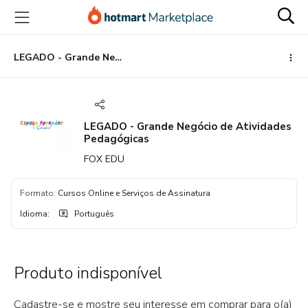
Ir
Ir
Ir
para
para
para
o
o
o
conteúdo
pagamento
rodapé
LEGADO - Grande Negócio de Atividades Pedagógicas
principal
LEGADO - Grande Negócio de Atividades
Pedagógicas
FOX EDU
Formato
:
Cursos Online e Serviços de Assinatura
Idioma
:
Português
Produto indisponível
Cadastre-se e mostre seu interesse em comprar para o(a)