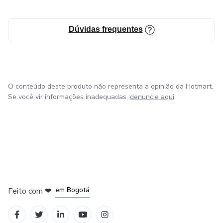
Dúvidas frequentes
O conteúdo deste produto não representa a opinião da Hotmart.
Se você vir informações inadequadas,
denuncie aqui
em Amsterdam
em Madrid
em Bogotá
Feito com
❤
em Belo Horizonte
na Cidade do México