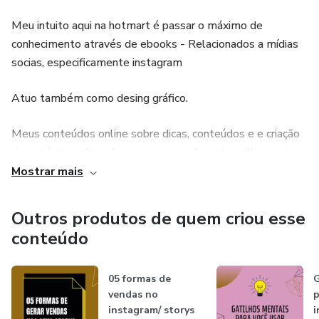
Meu intuito aqui na hotmart é passar o máximo de
conhecimento através de ebooks - Relacionados a mídias
socias, especificamente instagram
Atuo também como desing gráfico.
Meus conteúdos online sobre dicas, conteúdos e e criação
de negócios online alcançam semanalmente milhares de
pessoas...
Mostrar mais
SUA EMPRESA VALORIZADA E RECONHECIDA.
Outros produtos de quem criou esse
conteúdo
.
05 formas de
G
vendas no
p
instagram/ storys
i