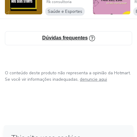
Rk consultoria
R
Saúde e Esportes
Dúvidas frequentes
O conteúdo deste produto não representa a opinião da Hotmart.
Se você vir informações inadequadas,
denuncie aqui
em Amsterdam
em Madrid
em Bogotá