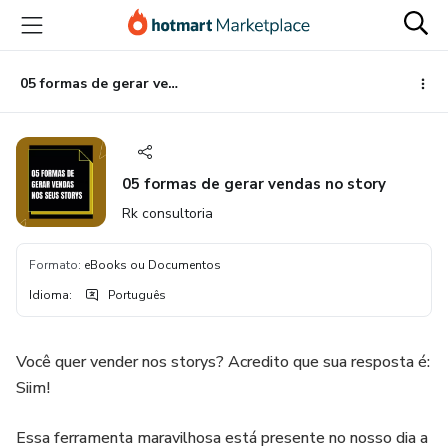
Ir
Ir
Ir
para
para
para
o
o
o
conteúdo
pagamento
rodapé
05 formas de gerar vendas no story
principal
05 formas de gerar vendas no story
Rk consultoria
Formato
:
eBooks ou Documentos
Idioma
:
Português
Você quer vender nos storys? Acredito que sua resposta é:
Siim!
Essa ferramenta maravilhosa está presente no nosso dia a