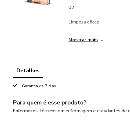
02
Limpeza eficaz
03
Mostrar mais
Conduta bem aplicada
04
Detalhes
Mãos capacitadas
Garantia de 7 dias
05
Para quem é esse produto?
Orientação bem
Enfermeiros, técnicos em enfermagem e estudantes de
conduzidas