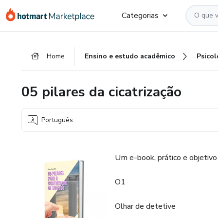
Ir
Ir
Ir
Categorias
para
para
para
o
o
o
conteúdo
pagamento
rodapé
Home
Ensino e estudo acadêmico
Psicol
principal
05 pilares da cicatrização
Português
Um e-book, prático e objetivo 
O1
Olhar de detetive