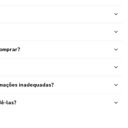
comprar?
rmações inadequadas?
ê-las?