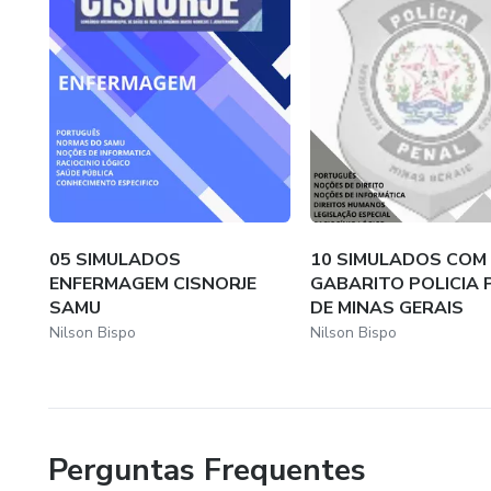
#ConcursoCorreios2024 #Simu
Vamos juntos rumo à sua apro
05 SIMULADOS
10 SIMULADOS COM
ENFERMAGEM CISNORJE
GABARITO POLICIA 
SAMU
DE MINAS GERAIS
Nilson Bispo
Nilson Bispo
Perguntas Frequentes