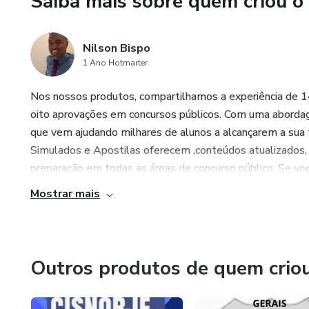
Saiba mais sobre quem criou o
Acesso Imediato: Estude quand
Vantagens de Nosso Simulad
Nilson Bispo
1 Ano Hotmarter
Melhore Seu Desempenho: Pra
Nos nossos produtos, compartilhamos a experiência de 1
Aumente Sua Confiança: Trei
oito aprovações em concursos públicos. Com uma aborda
dia da prova.
que vem ajudando milhares de alunos a alcançarem a sua
Simulados e Apostilas oferecem ,conteúdos atualizados, 
Economize Tempo: Todo o con
preparação em todas as áreas de concurso público. Se voc
procurando materiais.
Mostrar mais
Garanta Já Seu Acesso!
Não deixe para a última hora. 
Outros produtos de quem crio
seu futuro e esteja pronto par
Clique aqui e comece a estuda