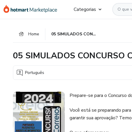
Ir
Ir
Ir
Categorias
para
para
para
o
o
o
conteúdo
pagamento
rodapé
Home
05 SIMULADOS CONCURSO CORREIOS 2024
principal
05 SIMULADOS CONCURSO C
Português
Prepare-se para o Concurso 
Você está se preparando para
garantir sua aprovação? Temos