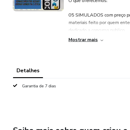
O que oferecemos:
05 SIMULADOS com preço prom
materiais feito por quem ente
dedicado a concurso publico.
Mostrar mais
Conteúdo Completo: Portuguê
e Ética.
Conforme o Edital: Nosso mate
Detalhes
concurso.
Garantia de 7 dias
Simulados Realistas: Questões
estilo das perguntas.
Correção Comentada: Aprenda
melhorar.