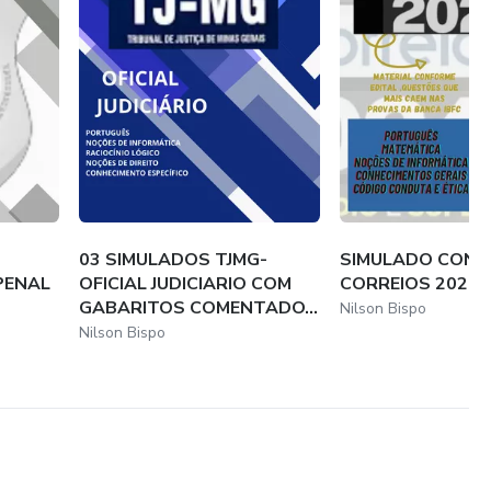
ladoCorreios #AprovaçãoGarantida #EstudoEficiente
vação!
03 SIMULADOS TJMG-
SIMULADO CON
PENAL
OFICIAL JUDICIARIO COM
CORREIOS 2024
GABARITOS COMENTADO...
Nilson Bispo
Nilson Bispo