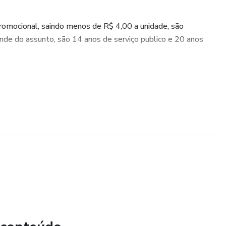
ocional, saindo menos de R$ 4,00 a unidade, são
nde do assunto, são 14 anos de serviço publico e 20 anos
s, Matemática, Conhecimentos Gerais e Código de Conduta
rial é atualizado e segue rigorosamente o edital do
 no formato da prova, ajudando você a se familiarizar com o
 com cada questão, entendendo onde errou e como