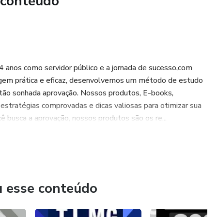
 conteúdo
o e onde quiser, com acesso online ao material.
o:
tique com questões focadas no que realmente cai na prova.
4 anos como servidor público e a jornada de sucesso,com
ne em um ambiente seguro, aumentando sua segurança para o
gem prática e eficaz, desenvolvemos um método de estudo
 tão sonhada aprovação. Nossos produtos, E-books,
estratégias comprovadas e dicas valiosas para otimizar sua
teúdo que você precisa em um só lugar, sem perder tempo
ê busca a aprovação, nossos produtos são os re...
Preparar-se bem é a chave para a sua aprovação. Invista no
u esse conteúdo
a conquistar a sua vaga nos Correios!
r agora!