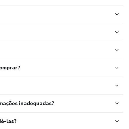
comprar?
rmações inadequadas?
ê-las?