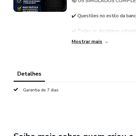
📚 05 SIMULADOS COMPL
✔️ Questões no estilo da ban
✔️ Todas as disciplinas cobrad
Mostrar mais
✔️ Gabarito comentado para a
✔️ Nível de dificuldade estrat
Detalhes
💡 Treine como se fosse o dia
Garantia de 7 dias
Ganhe tempo, aumente sua con
concorrentes.
🎯 Quem treina com qualidade
🚀 Não perca tempo! Comece a