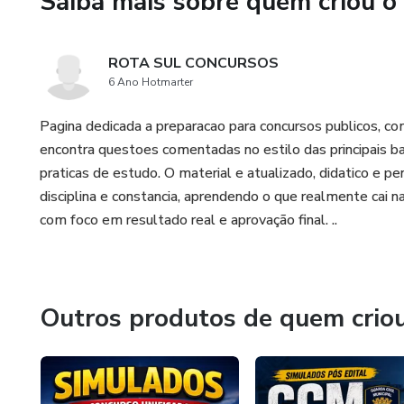
Saiba mais sobre quem criou o
Campina Grande!
ROTA SUL CONCURSOS
6 Ano Hotmarter
Pagina dedicada a preparacao para concursos publicos, co
encontra questoes comentadas no estilo das principais b
praticas de estudo. O material e atualizado, didatico 
disciplina e constancia, aprendendo o que realmente cai 
com foco em resultado real e aprovação final. ..
Outros produtos de quem crio