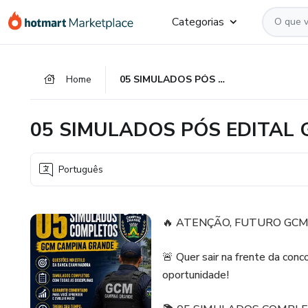
Ir
Ir
Ir
Categorias
para
para
para
o
o
o
conteúdo
pagamento
rodapé
Home
05 SIMULADOS PÓS EDITAL GCM CAMPINA GRANDE
principal
05 SIMULADOS PÓS EDITAL
Português
🔥 ATENÇÃO, FUTURO GCM
🚨 Quer sair na frente da conc
oportunidade!