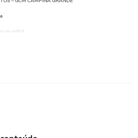
ETOS – GCM CAMPINA GRANDE
ca
as no edital
celerar seu aprendizado
égico para prova
 da prova!
fiança e identifique seus pontos fracos antes dos
, chega preparado!
gora e dê o passo decisivo rumo à sua aprovação na GCM