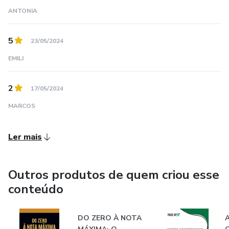
ANTONIA
5
23/05/2024
EMILI
2
17/05/2024
MARCOS
Ler mais
Outros produtos de quem criou esse
conteúdo
DO ZERO À NOTA
A