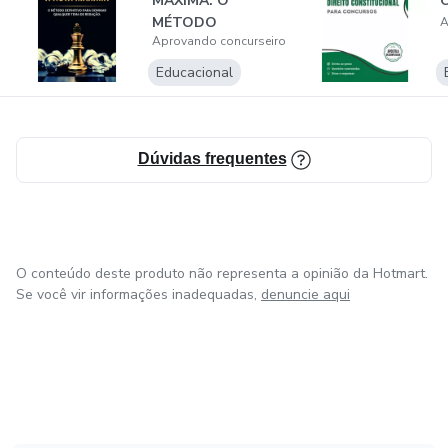
MÁXIMA: O
C
MÉTODO
A
Aprovando concurseiro
DEFINITIVO PARA
DOMINAR QUAL...
Educacional
Dúvidas frequentes
O conteúdo deste produto não representa a opinião da Hotmart.
Se você vir informações inadequadas,
denuncie aqui