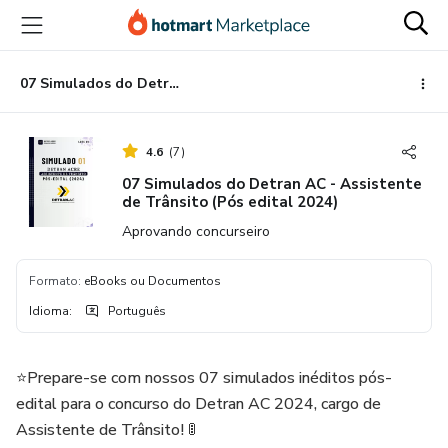
Ir
Ir
Ir
para
para
para
o
o
o
conteúdo
pagamento
rodapé
07 Simulados do Detran AC - Assistente de Trânsito (Pós edital 2024)
principal
4.6
(
7
)
07 Simulados do Detran AC - Assistente
de Trânsito (Pós edital 2024)
Aprovando concurseiro
Formato
:
eBooks ou Documentos
Idioma
:
Português
⭐️Prepare-se com nossos 07 simulados inéditos pós-
edital para o concurso do Detran AC 2024, cargo de
Assistente de Trânsito! 🚦