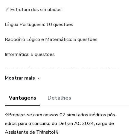
✅ Estrutura dos simulados:
Língua Portuguesa: 10 questões
Raciocínio Lógico e Matemático: 5 questões
Informática: 5 questões
Realidade Étnica, Social, Geográfica, Cultural, Política e
Econômica do Acre: 5 questões
Mostrar mais
Direito Constitucional e Administrativo: 10 questões
Vantagens
Detalhes
Conhecimentos Específicos: 25 questões
⭐️Prepare-se com nossos 07 simulados inéditos pós-
Por que escolher nossos simulados?
edital para o concurso do Detran AC 2024, cargo de
Assistente de Trânsito! 🚦