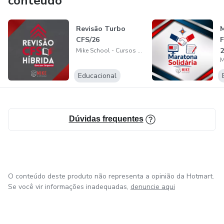
conteúdo
Revisão Turbo
M
CFS/26
2
Mike School - Cursos Preparatórios para os concursos da PMESP
Educacional
Dúvidas frequentes
O conteúdo deste produto não representa a opinião da Hotmart.
Se você vir informações inadequadas,
denuncie aqui