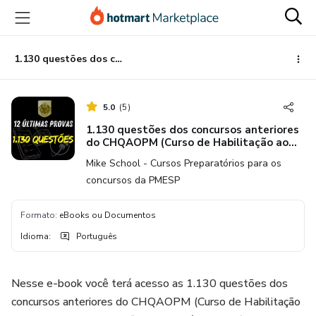
Ir
Ir
Ir
para
para
para
o
o
o
conteúdo
pagamento
rodapé
1.130 questões dos concursos anteriores do CHQAOPM (Curso de Habilitação ao Quadro Auxiliar de Oficiais da Polícia Militar)
principal
5.0
(
5
)
1.130 questões dos concursos anteriores
do CHQAOPM (Curso de Habilitação ao
Quadro Auxiliar de Oficiais da Polícia
Mike School - Cursos Preparatórios para os
Militar)
concursos da PMESP
Formato
:
eBooks ou Documentos
Idioma
:
Português
Nesse e-book você terá acesso as 1.130 questões dos
concursos anteriores do CHQAOPM (Curso de Habilitação