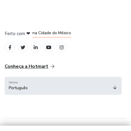
em Bogotá
em Amsterdam
em Madrid
na Cidade do México
Feito com
❤
em Belo Horizonte
Conheça a Hotmart
Idioma
Português