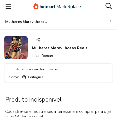
Ir
Ir
Ir
para
para
para
o
o
o
conteúdo
pagamento
rodapé
Mulheres Maravilhosas Reais
principal
Mulheres Maravilhosas Reais
Lilian Roman
Formato
:
eBooks ou Documentos
Idioma
:
Português
Produto indisponível
Cadastre-se e mostre seu interesse em comprar para o(a)
autor(a) deste curso!