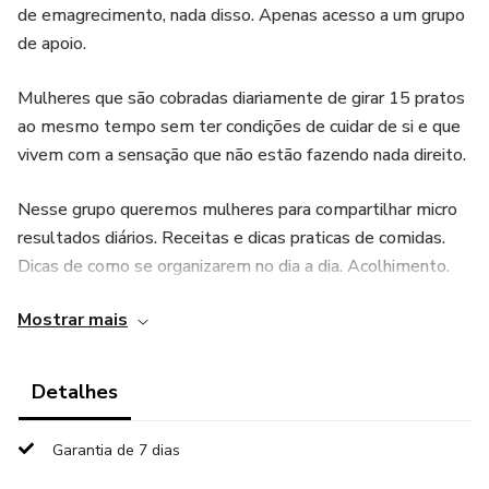
de emagrecimento, nada disso. Apenas acesso a um grupo
de apoio.
Mulheres que são cobradas diariamente de girar 15 pratos
ao mesmo tempo sem ter condições de cuidar de si e que
vivem com a sensação que não estão fazendo nada direito.
Nesse grupo queremos mulheres para compartilhar micro
resultados diários. Receitas e dicas praticas de comidas.
Dicas de como se organizarem no dia a dia. Acolhimento.
Mulheres do Brasil todo que se encaixem no perfil de
Mostrar mais
casadas, com filhos, inchadas, acima do peso, sem
qualidade de vida, mas com MUITA garra e vontade pra
mudar esse jogo.
Detalhes
Venha fazer parte desse mergulho nas vidas de mulheres
Garantia de 7 dias
reais que enfrentam o desafio de administrar os múltiplos