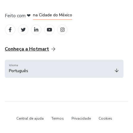
em Bogotá
em Amsterdam
em Madrid
na Cidade do México
Feito com
❤
em Belo Horizonte
Conheça a Hotmart
Idioma
Português
Central de ajuda
Termos
Privacidade
Cookies
Hotmart — 2011-2026 © Todos os direitos reservados.