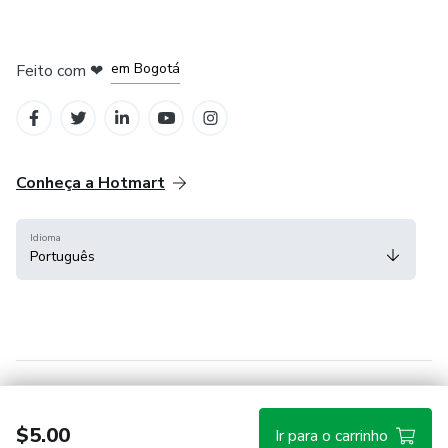
em Amsterdam
em Madrid
em Bogotá
Feito com
❤
em Belo Horizonte
na Cidade do México
Conheça a Hotmart
Idioma
Português
Central de ajuda
Termos
Privacidade
Cookies
$5.00
Ir para o carrinho