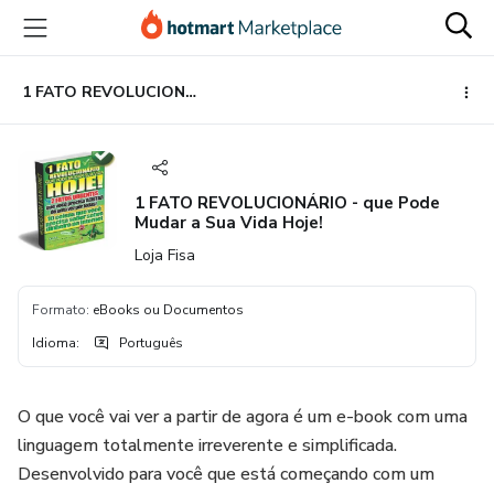
Ir
Ir
Ir
para
para
para
o
o
o
conteúdo
pagamento
rodapé
1 FATO REVOLUCIONÁRIO - que Pode Mudar a Sua Vida Hoje!
principal
1 FATO REVOLUCIONÁRIO - que Pode
Mudar a Sua Vida Hoje!
Loja Fisa
Formato
:
eBooks ou Documentos
Idioma
:
Português
O que você vai ver a partir de agora é um e-book com uma
linguagem totalmente irreverente e simplificada.
Desenvolvido para você que está começando com um