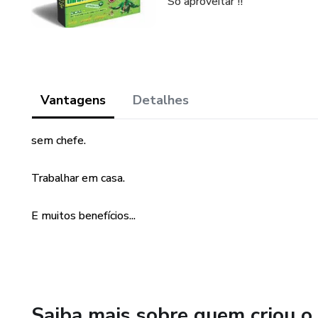
Só aproveitar !!
Vantagens
Detalhes
sem chefe.
Trabalhar em casa.
E muitos benefícios...
Saiba mais sobre quem criou o