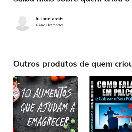
Juliano assis
4 Ano Hotmarter
Outros produtos de quem crio