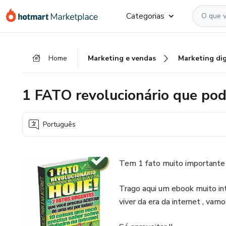
Ir
Ir
Ir
Categorias
para
para
para
o
o
o
conteúdo
pagamento
rodapé
Home
Marketing e vendas
Marketing dig
principal
1 FATO revolucionário que pod
Português
Tem 1 fato muito importante q
Trago aqui um ebook muito in
viver da era da internet , vam