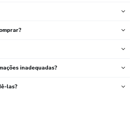
comprar?
rmações inadequadas?
ê-las?