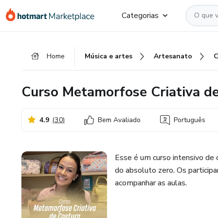
Ir
Ir
Ir
Categorias
para
para
para
o
o
o
conteúdo
pagamento
rodapé
Home
Música e artes
Artesanato
principal
Curso Metamorfose Criativa d
4.9
(
30
)
Bem Avaliado
Português
Esse é um curso intensivo de c
do absoluto zero. Os particip
acompanhar as aulas.