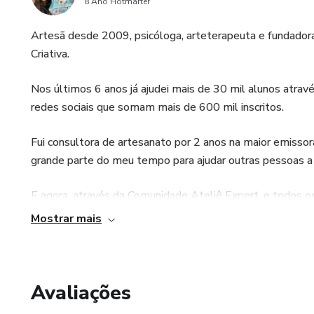
8 Ano Hotmarter
Artesã desde 2009, psicóloga, arteterapeuta e fundadora
Criativa.
Nos últimos 6 anos já ajudei mais de 30 mil alunos atrav
redes sociais que somam mais de 600 mil inscritos.
Fui consultora de artesanato por 2 anos na maior emissor
grande parte do meu tempo para ajudar outras pessoas a 
E agora, através da Comunidade Ateliê Expert, e todos o
Costura Criativa, mesmo que você disponha apenas de u
Mostrar mais
Avaliações