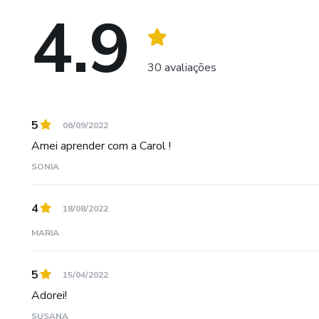
4.9
30 avaliações
5
06/09/2022
Amei aprender com a Carol !
SONIA
4
18/08/2022
MARIA
5
15/04/2022
Adorei!
SUSANA