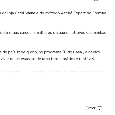
 da loja Carol Viana e do método Ateliê Expert de Costura
és de meus cursos, e milhares de alunos através das minhas
a do país, rede globo, no programa “É de Casa”, e dedico
viver do artesanato de uma forma prática e rentável.
s meus cursos, vou ajudar você a se tornar uma expert em
ma Máquina Doméstica!
Filtrar