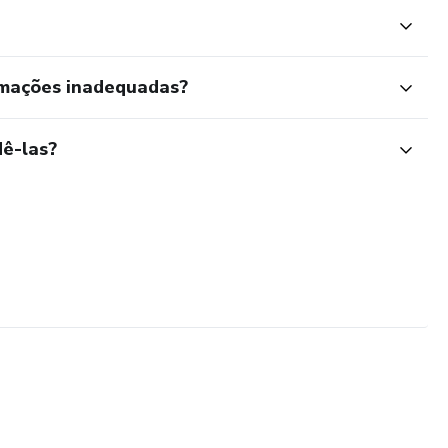
rmações inadequadas?
ê-las?