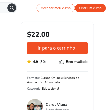
Acessar meu curso
Criar um curso
$22.00
Ir para o carrinho
4.9
(
30
)
Bem Avaliado
Garantia de 7 dias
Certificado de conclusão
Formato
:
Cursos Online e Serviços de
Assinatura . Artesanato
Estude do seu jeito e em qualquer
Categoria
:
Educacional
dispositivo
3 aula de conteúdo original
Carol Viana
+1300 estudantes
8 Ano Hotmarter