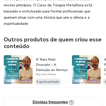
nestes princípios. O Curso de Terapia Metafísica está
baseado e estruturado para formar profissionais que
queiram atuar com uma técnica que une a ciência e a
espiritualidade.
Outros produtos de quem criou esse
conteúdo
6º Raio Rubi
4
Dourado – A
P
Devoção ao Serviço
D
Marcelo Pereira
M
- “O Despertar d...
M
Espiritualidade
Dúvidas frequentes