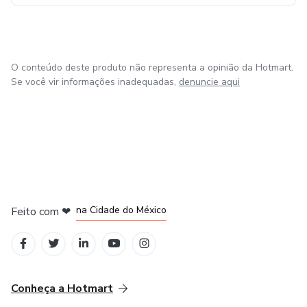
O conteúdo deste produto não representa a opinião da Hotmart.
Se você vir informações inadequadas,
denuncie aqui
em Bogotá
em Amsterdam
em Madrid
na Cidade do México
Feito com
❤
em Belo Horizonte
Conheça a Hotmart