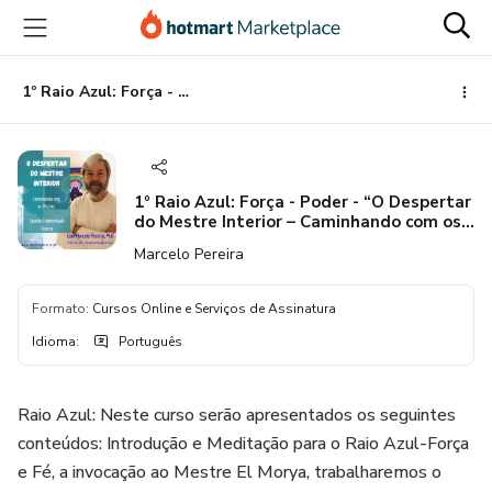
Ir
Ir
Ir
para
para
para
o
o
o
conteúdo
pagamento
rodapé
1º Raio Azul: Força - Poder - “O Despertar do Mestre Interior – Caminhando com os Mestres da Grande Fraternidade Branca”
principal
1º Raio Azul: Força - Poder - “O Despertar
do Mestre Interior – Caminhando com os
Mestres da Grande Fraternidade Branca”
Marcelo Pereira
Formato
:
Cursos Online e Serviços de Assinatura
Idioma
:
Português
Raio Azul: Neste curso serão apresentados os seguintes
conteúdos: Introdução e Meditação para o Raio Azul-Força
e Fé, a invocação ao Mestre El Morya, trabalharemos o