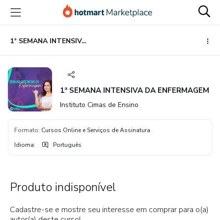
Ir
Ir
Ir
para
para
para
o
o
o
conteúdo
pagamento
rodapé
1ª SEMANA INTENSIVA DA ENFERMAGEM
principal
1ª SEMANA INTENSIVA DA ENFERMAGEM
Instituto Cimas de Ensino
Formato
:
Cursos Online e Serviços de Assinatura
Idioma
:
Português
Produto indisponível
Cadastre-se e mostre seu interesse em comprar para o(a)
autor(a) deste curso!