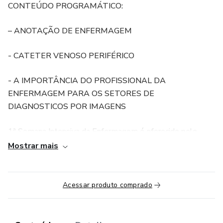
CONTEÚDO PROGRAMÁTICO:
– ANOTAÇÃO DE ENFERMAGEM
- CATETER VENOSO PERIFÉRICO
- A IMPORTÂNCIA DO PROFISSIONAL DA
ENFERMAGEM PARA OS SETORES DE
DIAGNOSTICOS POR IMAGENS
1ª Semana Intensiva da Enfermagem é oferecido pelo
Instituto Cimas de Ensino e têm como finalidade
Mostrar mais
proporcionar a iniciação, atualização ou aquisição de
conhecimentos que contribuam para as atividades
pessoais, estudantis ou profissionais cotidianas, assim
Acessar produto comprado
como, para a obtenção e enriquecimento da cultura geral.