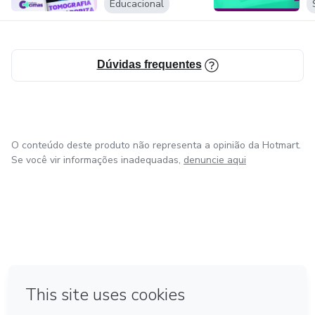
Educacional
Dúvidas frequentes
O conteúdo deste produto não representa a opinião da Hotmart.
Se você vir informações inadequadas,
denuncie aqui
em Amsterdam
em Madrid
em Bogotá
Feito com
❤
em Belo Horizonte
na Cidade do México