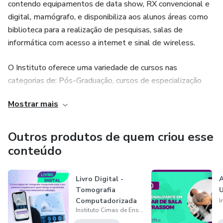
contendo equipamentos de data show, RX convencional e
digital, mamógrafo, e disponibiliza aos alunos áreas como
biblioteca para a realização de pesquisas, salas de
informática com acesso a internet e sinal de wireless.
O Instituto oferece uma variedade de cursos nas
categorias de: Pós-Graduação, cursos de especialização
pós-técnico, cursos técnicos, cursos de aprimoramento,
Mostrar mais
cursos livres e cursos de férias, além de oferecer cursos
preparatórios para concurso público nas áreas de radiologia
e enfermagem, assim como, palestras e workshops para o
Outros produtos de quem criou esse
público interno e externo, que estão disponíveis em três
conteúdo
períodos matutino, vespertino e noturno, o Instituto abre
suas portas de segunda a sábado e aos domingos
Livro Digital -
A
(conforme calendário acadêmico) e conta com duas
Tomografia
U
unidades de ensino:
Computadorizada
Instituto Cimas de Ensino