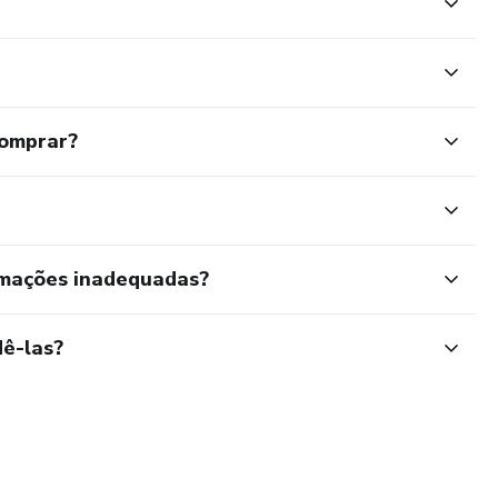
comprar?
rmações inadequadas?
ê-las?