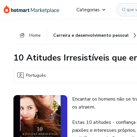
Ir
Ir
Ir
Categorias
para
para
para
o
o
o
conteúdo
pagamento
rodapé
Home
Carreira e desenvolvimento pessoal
principal
10 Atitudes Irresistíveis que
Português
Encantar os homens não se tra
os atraem.
Estas 10 atitudes - confiança
paixões e interesses próprios