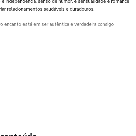
to e independência, senso de humor, e sensualidade e romance
iar relacionamentos saudáveis e duradouros.
o encanto está em ser autêntica e verdadeira consigo
 atitudes podem ser adaptadas de acordo com sua
 fortalecer seus relacionamentos e encontrar o amor que