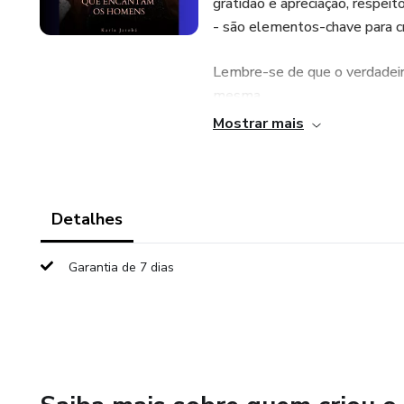
gratidão e apreciação, respei
- são elementos-chave para cr
Lembre-se de que o verdadeir
mesma.
Mostrar mais
Cada mulher é única, e essas
personalidade e experiência.
Que essas atitudes a ajudem a
Detalhes
deseja.
Garantia de 7 dias