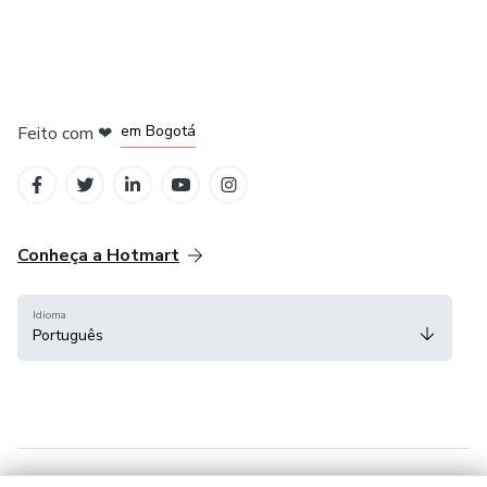
em Amsterdam
em Madrid
em Bogotá
Feito com
❤
em Belo Horizonte
na Cidade do México
Conheça a Hotmart
Idioma
Português