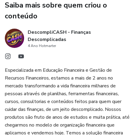
Saiba mais sobre quem criou o
✔️ Passeios gratuitos e experiências incríveis que não
conteúdo
custam nada.
DescompliCASH - Finanças
✔️ Dicas práticas para organizar sua viagem sem estourar o
Descomplicadas
orçamento.
4 Ano Hotmarter
O segredo para viajar mais não é ter muito dinheiro, e sim
saber como usá-lo da melhor forma. Com as informações
Especializada em Educação Financeira e Gestão de
deste eBook, você vai perceber que conhecer o Brasil pode
Recursos Financeiros, estamos a mais de 2 anos no
ser mais acessível do que você pensa!
mercado transformando a vida financeira milhares de
pessoas através de planilhas, ferramentas financeiras,
📥 Baixe agora e comece a planejar sua próxima viagem
cursos, consultorias e conteúdos feitos para quem quer
gastando menos!
cuidar das finanças, de um jeito descomplicado. Nossos
produtos são fruto de anos de estudos e muita prática, até
chegarmos no modelo de organização financeira que
aplicamos e vendemos hoje. Temos a solução financeira