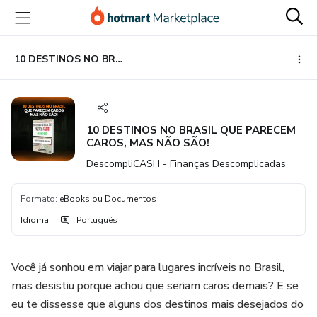
Ir
Ir
Ir
para
para
para
o
o
o
conteúdo
pagamento
rodapé
10 DESTINOS NO BRASIL QUE PARECEM CAROS, MAS NÃO SÃO!
principal
10 DESTINOS NO BRASIL QUE PARECEM
CAROS, MAS NÃO SÃO!
DescompliCASH - Finanças Descomplicadas
Formato
:
eBooks ou Documentos
Idioma
:
Português
Você já sonhou em viajar para lugares incríveis no Brasil,
mas desistiu porque achou que seriam caros demais? E se
eu te dissesse que alguns dos destinos mais desejados do