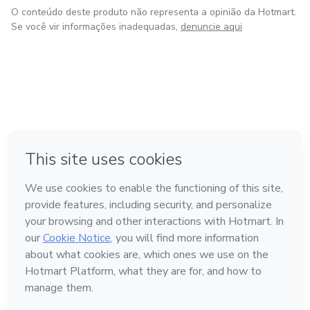
O conteúdo deste produto não representa a opinião da Hotmart.
Se você vir informações inadequadas,
denuncie aqui
em Bogotá
em Amsterdam
em Madrid
na Cidade do México
Feito com
❤
em Belo Horizonte
Conheça a Hotmart
Idioma
Português