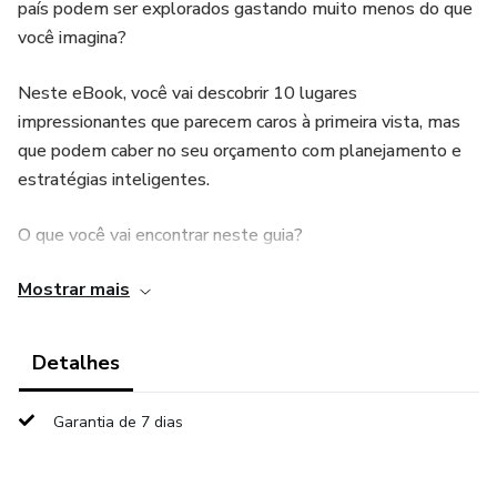
país podem ser explorados gastando muito menos do que
você imagina?
Neste eBook, você vai descobrir 10 lugares
impressionantes que parecem caros à primeira vista, mas
que podem caber no seu orçamento com planejamento e
estratégias inteligentes.
O que você vai encontrar neste guia?
Mostrar mais
✔️ Como economizar no transporte e chegar ao destino
pagando menos.
Detalhes
✔️ Onde encontrar hospedagens acessíveis, sem abrir mão
do conforto.
Garantia de 7 dias
✔️ Como gastar pouco com alimentação, evitando as
"armadilhas turísticas".