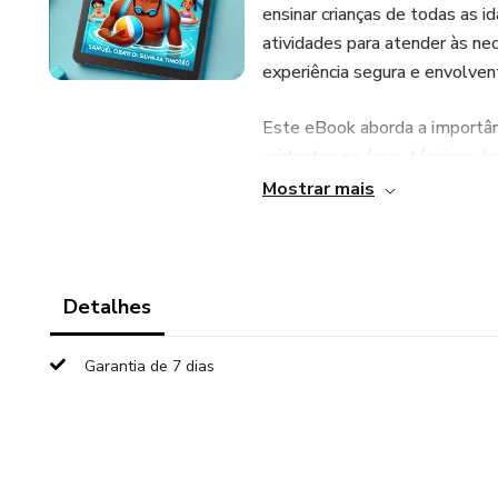
ensinar crianças de todas as
atividades para atender às ne
experiência segura e envolven
Este eBook aborda a importân
acidentes na água, técnicas d
estimular o aprendizado com d
Mostrar mais
trabalhar com crianças, util
ambiente de aprendizado posit
Seja você um instrutor de nat
Detalhes
Infantil" vai ajudá-lo a criar 
criança se sinta segura, conf
Garantia de 7 dias
disso, você descobrirá como e
aulas mais dinâmicas e enriqu