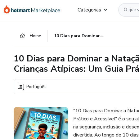
Ir
Ir
Ir
Categorias
para
para
para
o
o
o
conteúdo
pagamento
rodapé
Home
10 Dias para Dominar a Natação Infantil e Estratégias para Crianças Atípicas: Um Guia Prático e Acessível
principal
10 Dias para Dominar a Natação
Crianças Atípicas: Um Guia Prá
Português
"10 Dias para Dominar a Nataç
Prático e Acessível" é o seu a
na segurança, inclusão e dese
divertida. Ao longo de 10 dias