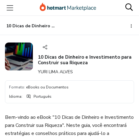
Ir
Ir
Ir
para
para
para
o
o
o
conteúdo
pagamento
rodapé
10 Dicas de Dinheiro e Investimento para Construir sua Riqueza
principal
10 Dicas de Dinheiro e Investimento para
Construir sua Riqueza
YURI LIMA ALVES
Formato
:
eBooks ou Documentos
Idioma
:
Português
Bem-vindo ao eBook "10 Dicas de Dinheiro e Investimento
para Construir sua Riqueza". Neste guia, você encontrará
estratégias e conselhos práticos para ajudá-lo a