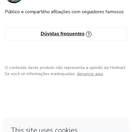
Público e compartilho afiliações com seguidores famosos
Dúvidas frequentes
O conteúdo deste produto não representa a opinião da Hotmart.
Se você vir informações inadequadas,
denuncie aqui
em Bogotá
em Amsterdam
em Madrid
na Cidade do México
Feito com
❤