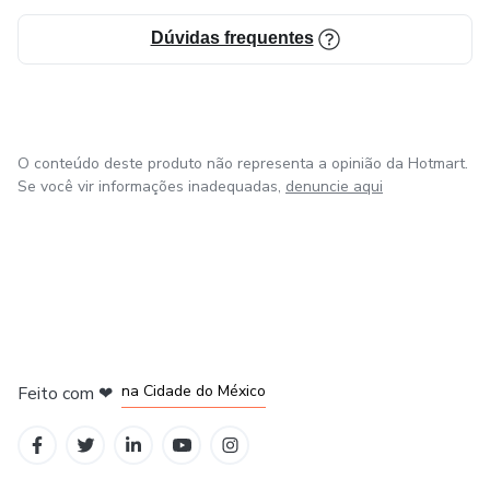
Dúvidas frequentes
O conteúdo deste produto não representa a opinião da Hotmart.
Se você vir informações inadequadas,
denuncie aqui
em Bogotá
em Amsterdam
em Madrid
na Cidade do México
Feito com
❤
em Belo Horizonte