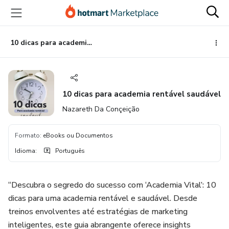
Ir
Ir
Ir
para
para
para
o
o
o
conteúdo
pagamento
rodapé
10 dicas para academia rentável saudável
principal
10 dicas para academia rentável saudável
Nazareth Da Conçeição
Formato
:
eBooks ou Documentos
Idioma
:
Português
“Descubra o segredo do sucesso com ‘Academia Vital’: 10
dicas para uma academia rentável e saudável. Desde
treinos envolventes até estratégias de marketing
inteligentes, este guia abrangente oferece insights