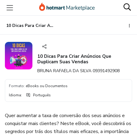
Ir
Ir
Ir
para
para
para
o
o
o
conteúdo
pagamento
rodapé
10 Dicas Para Criar Anúncios Que Duplicam Suas Vendas
principal
10 Dicas Para Criar Anúncios Que
Duplicam Suas Vendas
BRUNA RAFAELA DA SILVA 09391492908
Formato
:
eBooks ou Documentos
Idioma
:
Português
Quer aumentar a taxa de conversão dos seus anúncios e
conquistar mais clientes? Neste eBook, você descobrirá os
segredos por trás dos títulos mais eficazes, a importância