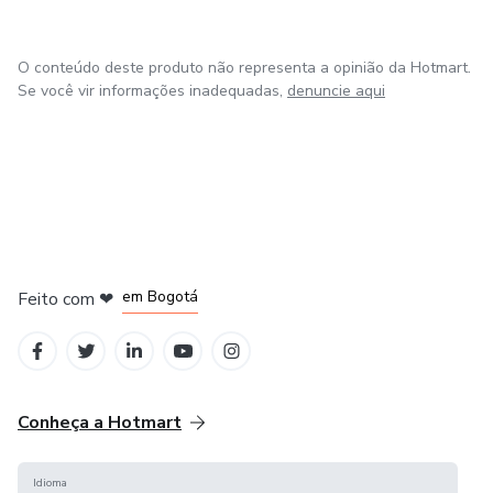
O conteúdo deste produto não representa a opinião da Hotmart.
Se você vir informações inadequadas,
denuncie aqui
em Amsterdam
em Madrid
em Bogotá
Feito com
❤
em Belo Horizonte
na Cidade do México
Conheça a Hotmart
Idioma