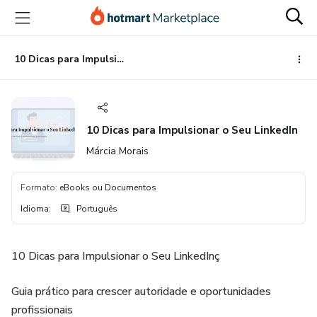
Ir
Ir
Ir
para
para
para
o
o
o
conteúdo
pagamento
rodapé
10 Dicas para Impulsionar o Seu LinkedIn
principal
10 Dicas para Impulsionar o Seu LinkedIn
Márcia Morais
Formato
:
eBooks ou Documentos
Idioma
:
Português
10 Dicas para Impulsionar o Seu LinkedInç
Guia prático para crescer autoridade e oportunidades
profissionais