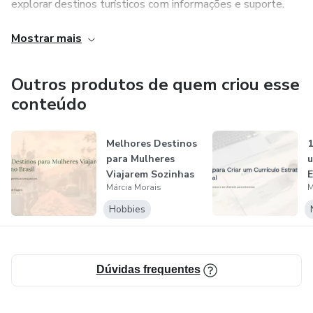
explorar destinos turísticos com informações e suporte.
Mostrar mais
Comigo você terá dicas sobre os melhores destinos
turísticos, dicas de carreira e muito mais!
Outros produtos de quem criou esse
conteúdo
Melhores Destinos
1
para Mulheres
u
Viajarem Sozinhas
E
Márcia Morais
M
no Brasil
P
Hobbies
Dúvidas frequentes