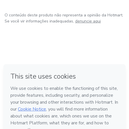
O conteúdo deste produto não representa a opinião da Hotmart.
Se você vir informações inadequadas,
denuncie aqui
em Amsterdam
em Madrid
em Bogotá
Feito com
❤
em Belo Horizonte
na Cidade do México
Conheça a Hotmart
Idioma