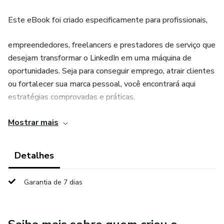
Este eBook foi criado especificamente para profissionais,
empreendedores, freelancers e prestadores de serviço que
desejam transformar o LinkedIn em uma máquina de
oportunidades. Seja para conseguir emprego, atrair clientes
ou fortalecer sua marca pessoal, você encontrará aqui
estratégias comprovadas e práticas.
A boa notícia? Você não precisa ser influenciador digital,
Mostrar mais
nem postar todos os dias. Este guia foca no que realmente
funciona, com dicas aplicáveis que geram resultados desde
Detalhes
a primeira semana.
Garantia de 7 dias