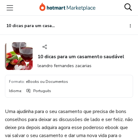
Ir
Ir
Ir
para
para
para
o
o
o
conteúdo
pagamento
rodapé
10 dicas para um casamento saudável
principal
10 dicas para um casamento saudável
leandro fernandes zacarias
Formato
:
eBooks ou Documentos
Idioma
:
Português
Uma ajudinha para o seu casamento que precisa de bons
conselhos para deixar as discussões de lado e ser feliz. não
deixe pra depois adquira agora esse poderoso ebook que
vai salvar o seu casamento e dar uma nova vida para o