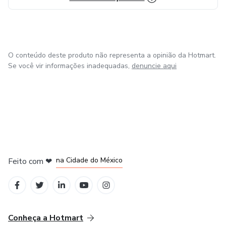
O conteúdo deste produto não representa a opinião da Hotmart.
Se você vir informações inadequadas,
denuncie aqui
em Bogotá
em Amsterdam
em Madrid
na Cidade do México
Feito com
❤
em Belo Horizonte
Conheça a Hotmart