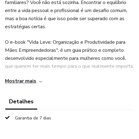
familiares? Você não está sozinha. Encontrar o equilíbrio
entre a vida pessoal e profissional é um desafio comum,
mas a boa notícia é que isso pode ser superado com as
estratégias certas.
O e-book "Vida Leve: Organização e Produtividade para
Mães Empreendedoras", é um guia prático e completo
desenvolvido especialmente para mulheres como você,
que querem ter mais tempo para o que realmente importa
sem comprometer o sucesso de seus negócios.
Mostrar mais
O que você vai aprender:
Detalhes
- Como priorizar suas tarefas de maneira eficaz.
Garantia de 7 dias
- Técnicas de gestão de tempo que realmente funcionam.
- Como automatizar processos para liberar mais tempo.