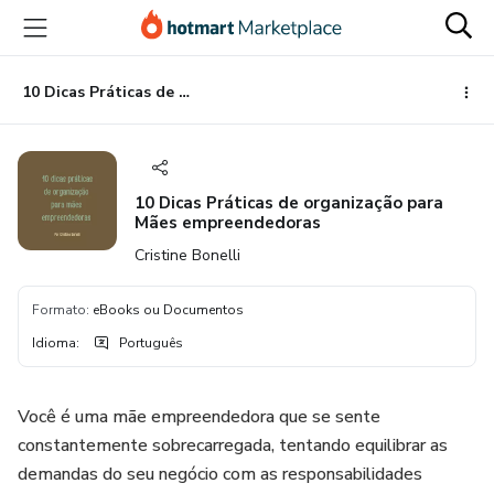
Ir
Ir
Ir
para
para
para
o
o
o
conteúdo
pagamento
rodapé
10 Dicas Práticas de organização para Mães empreendedoras
principal
10 Dicas Práticas de organização para
Mães empreendedoras
Cristine Bonelli
Formato
:
eBooks ou Documentos
Idioma
:
Português
Você é uma mãe empreendedora que se sente
constantemente sobrecarregada, tentando equilibrar as
demandas do seu negócio com as responsabilidades