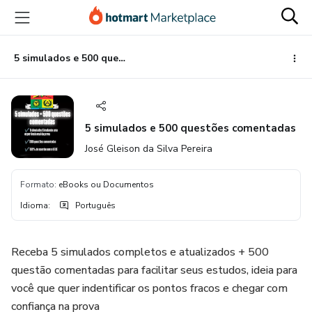
Ir
Ir
Ir
para
para
para
o
o
o
conteúdo
pagamento
rodapé
5 simulados e 500 questões comentadas
principal
5 simulados e 500 questões comentadas
José Gleison da Silva Pereira
Formato
:
eBooks ou Documentos
Idioma
:
Português
Receba 5 simulados completos e atualizados + 500
questão comentadas para facilitar seus estudos, ideia para
você que quer indentificar os pontos fracos e chegar com
confiança na prova