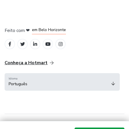
em Belo Horizonte
Feito com
❤
na Cidade do México
em Bogotá
em Amsterdam
em Madrid
Conheça a Hotmart
Idioma
Português