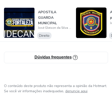
APOSTILA
A
GUARDA
p
MUNICIPAL
José Gleison da Silva Pereira
FORTALEZA 2023
Direito
Dúvidas frequentes
O conteúdo deste produto não representa a opinião da Hotmart.
Se você vir informações inadequadas,
denuncie aqui