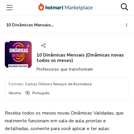
Ir
Ir
Ir
para
para
para
o
o
o
conteúdo
pagamento
rodapé
10 Dinâmicas Mensais (Dinâmicas novas todos os meses)
principal
10 Dinâmicas Mensais (Dinâmicas novas
todos os meses)
Professores que transformam
Formato
:
Cursos Online e Serviços de Assinatura
Idioma
:
Português
Receba todos os meses novas Dinâmicas Validadas, que
realmente funcionam em sala de aula, prontas e
detalhadas, somente para você aplicar e ter aulas