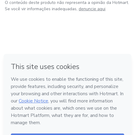
O conteúdo deste produto não representa a opinião da Hotmart.
Se você vir informações inadequadas,
denuncie aqui
em Bogotá
em Amsterdam
em Madrid
na Cidade do México
Feito com
❤
em Belo Horizonte
Conheça a Hotmart
Idioma
Português