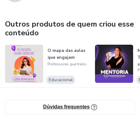
Outros produtos de quem criou esse
conteúdo
O mapa das aulas
M
que engajam
T
s
Professores que transformam
Educacional
Dúvidas frequentes