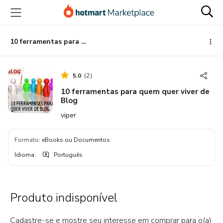
Ir
Ir
Ir
para
para
para
o
o
o
conteúdo
pagamento
rodapé
10 ferramentas para quem quer viver de Blog
principal
5.0
(
2
)
10 ferramentas para quem quer viver de
Blog
viper
Formato
:
eBooks ou Documentos
Idioma
:
Português
Produto indisponível
Cadastre-se e mostre seu interesse em comprar para o(a)