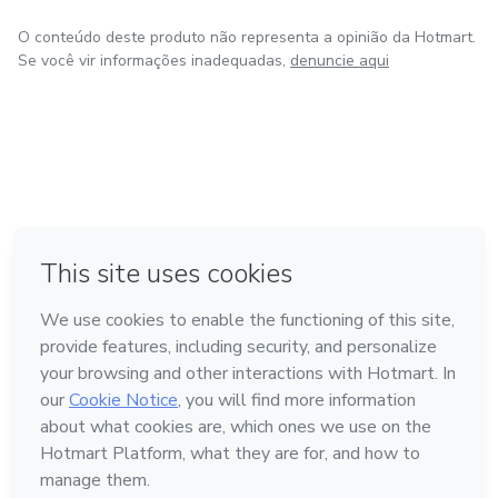
O conteúdo deste produto não representa a opinião da Hotmart.
Se você vir informações inadequadas,
denuncie aqui
em Amsterdam
em Madrid
em Bogotá
Feito com
❤
em Belo Horizonte
na Cidade do México
Conheça a Hotmart
Idioma
Português