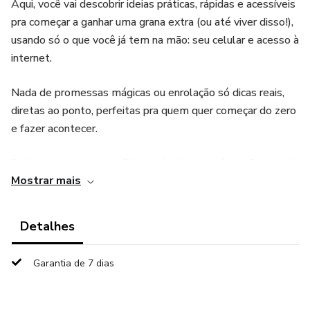
Aqui, você vai descobrir ideias práticas, rápidas e acessíveis
pra começar a ganhar uma grana extra (ou até viver disso!),
usando só o que você já tem na mão: seu celular e acesso à
internet.
Nada de promessas mágicas ou enrolação só dicas reais,
diretas ao ponto, perfeitas pra quem quer começar do zero
e fazer acontecer.
Seja vendendo como afiliado, criando conteúdo, oferecendo
Mostrar mais
serviços digitais ou empreendendo de um jeito simples,
aqui você vai encontrar o empurrão que faltava pra sair da
teoria e ir pra prática!
Detalhes
🚀 Preparado(a) pra dar o primeiro passo rumo à sua
Garantia de 7 dias
liberdade financeira? Então bora que é sucesso!