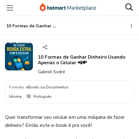
Ir
Ir
Ir
para
para
para
o
o
o
conteúdo
pagamento
rodapé
10 Formas de Ganhar Dinheiro Usando Apenas o Celular 📲💸
principal
10 Formas de Ganhar Dinheiro Usando
Apenas o Celular 📲💸
Gabriel Sodré
Formato
:
eBooks ou Documentos
Idioma
:
Português
Quer transformar seu celular em uma máquina de fazer
dinheiro? Então este e-book é pra você!