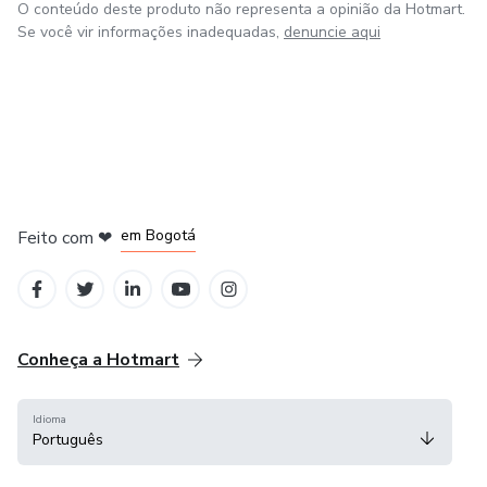
O conteúdo deste produto não representa a opinião da Hotmart.
Se você vir informações inadequadas,
denuncie aqui
em Amsterdam
em Madrid
em Bogotá
Feito com
❤
em Belo Horizonte
na Cidade do México
Conheça a Hotmart
Idioma
Português