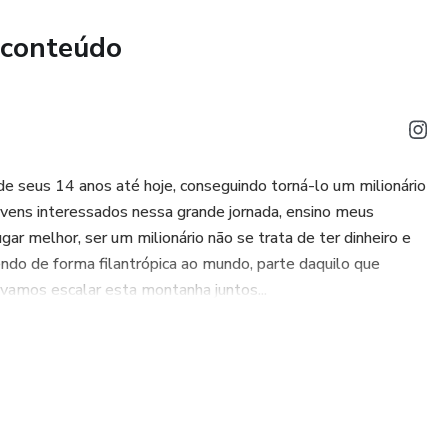
 são fundamentais para o sucesso em todas essas áreas.
 conteúdo
a, contribui para um impacto positivo no mundo.
de seus 14 anos até hoje, conseguindo torná-lo um milionário
vens interessados nessa grande jornada, ensino meus
 melhor, ser um milionário não se trata de ter dinheiro e
endo de forma filantrópica ao mundo, parte daquilo que
 vamos escalar esta montanha juntos...