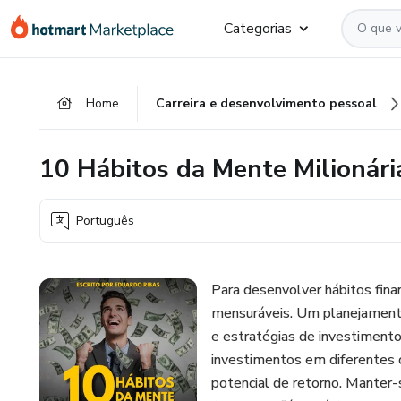
Ir
Ir
Ir
Categorias
para
para
para
o
o
o
conteúdo
pagamento
rodapé
Home
Carreira e desenvolvimento pessoal
principal
10 Hábitos da Mente Milionári
Português
Para desenvolver hábitos finan
mensuráveis. Um planejamento
e estratégias de investimento,
investimentos em diferentes cl
potencial de retorno. Manter-