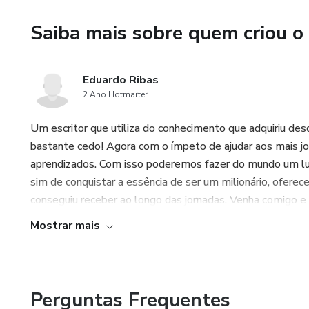
compromisso e a consistência
Saiba mais sobre quem criou o
Cada passo, por menor que sej
Eduardo Ribas
2 Ano Hotmarter
Um escritor que utiliza do conhecimento que adquiriu des
bastante cedo! Agora com o ímpeto de ajudar aos mais jo
aprendizados. Com isso poderemos fazer do mundo um lugar
sim de conquistar a essência de ser um milionário, oferec
conseguiu receber ao longo das jornadas. Venha comigo e
Mostrar mais
Perguntas Frequentes