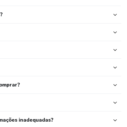
?
comprar?
rmações inadequadas?