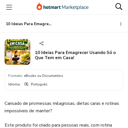
Ir
Ir
Ir
para
para
para
o
o
o
conteúdo
pagamento
rodapé
10 Ideias Para Emagrecer Usando Só o Que Tem em Casa!
principal
10 Ideias Para Emagrecer Usando Só o
Que Tem em Casa!
Formato
:
eBooks ou Documentos
Idioma
:
Português
Cansado de promessas milagrosas, dietas caras e rotinas
impossíveis de manter?
Este produto foi criado para pessoas reais, com rotina