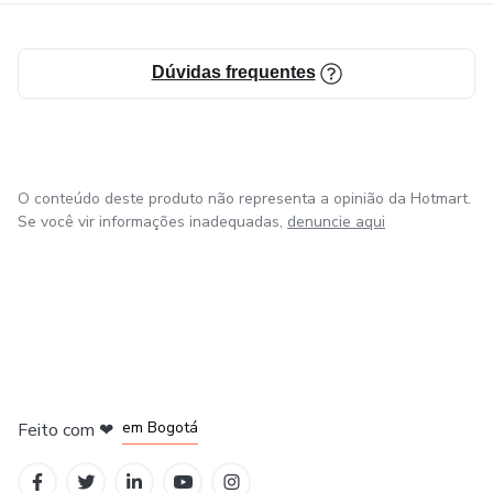
Dúvidas frequentes
O conteúdo deste produto não representa a opinião da Hotmart.
Se você vir informações inadequadas,
denuncie aqui
em Amsterdam
em Madrid
em Bogotá
Feito com
❤
em Belo Horizonte
na Cidade do México