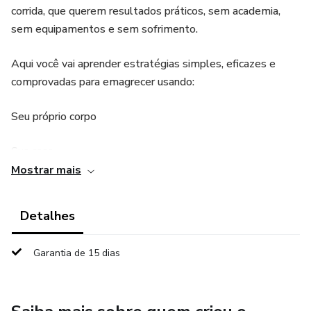
corrida, que querem resultados práticos, sem academia,
sem equipamentos e sem sofrimento.
Aqui você vai aprender estratégias simples, eficazes e
comprovadas para emagrecer usando:
Seu próprio corpo
Sua casa
Mostrar mais
Sua alimentação do dia a dia
Detalhes
Nada de receitas difíceis ou treinos longos. São ações
pequenas, fáceis de aplicar, que geram mudanças reais no
Garantia de 15 dias
peso, na disposição e na autoestima.
O que você vai ganhar: