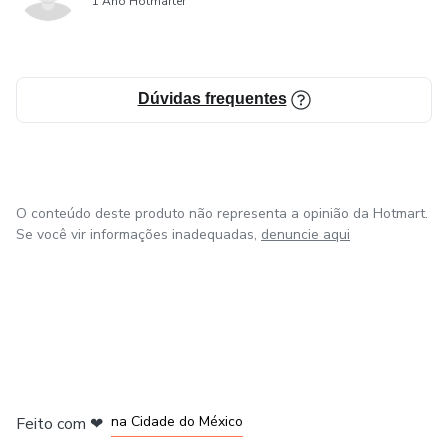
1 Ano Hotmarter
Dúvidas frequentes
O conteúdo deste produto não representa a opinião da Hotmart.
Se você vir informações inadequadas,
denuncie aqui
em Bogotá
em Amsterdam
em Madrid
na Cidade do México
Feito com
❤
em Belo Horizonte