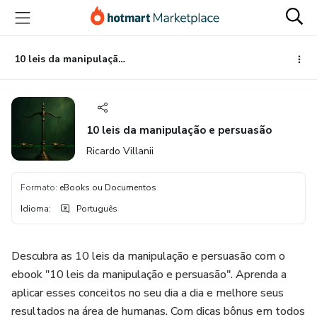
Ir
Ir
Ir
para
para
para
o
o
o
conteúdo
pagamento
rodapé
10 leis da manipulação e persuasão
principal
10 leis da manipulação e persuasão
Ricardo Villanii
Formato
:
eBooks ou Documentos
Idioma
:
Português
Descubra as 10 leis da manipulação e persuasão com o
ebook "10 leis da manipulação e persuasão". Aprenda a
aplicar esses conceitos no seu dia a dia e melhore seus
resultados na área de humanas. Com dicas bônus em todos