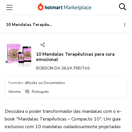
Ir
Ir
Ir
para
para
para
o
o
o
conteúdo
pagamento
rodapé
10 Mandalas Terapêuticas para cura emocional
principal
10 Mandalas Terapêuticas para cura
emocional
ROBSON DA SILVA FREITAS
Formato
:
eBooks ou Documentos
Idioma
:
Português
Descubra o poder transformador das mandalas com o e-
book "Mandalas Terapêuticas – Compacto 10". Um guia
exclusivo com 10 mandalas cuidadosamente projetadas