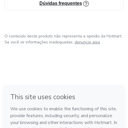
Dúvidas frequentes
O conteúdo deste produto não representa a opinião da Hotmart.
Se você vir informações inadequadas,
denuncie aqui
em Amsterdam
em Madrid
em Bogotá
Feito com
❤
em Belo Horizonte
na Cidade do México