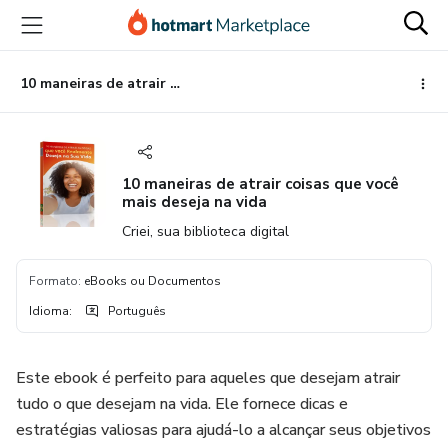
Ir
Ir
Ir
para
para
para
o
o
o
conteúdo
pagamento
rodapé
10 maneiras de atrair coisas que você mais deseja na vida
principal
10 maneiras de atrair coisas que você
mais deseja na vida
Criei, sua biblioteca digital
Formato
:
eBooks ou Documentos
Idioma
:
Português
Este ebook é perfeito para aqueles que desejam atrair
tudo o que desejam na vida. Ele fornece dicas e
estratégias valiosas para ajudá-lo a alcançar seus objetivos