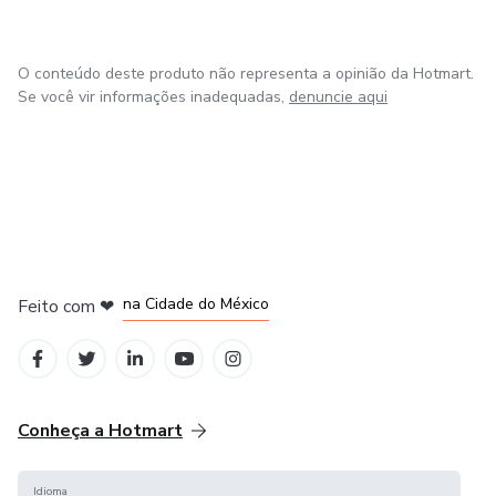
O conteúdo deste produto não representa a opinião da Hotmart.
Se você vir informações inadequadas,
denuncie aqui
em Bogotá
em Amsterdam
em Madrid
na Cidade do México
Feito com
❤
em Belo Horizonte
Conheça a Hotmart
Idioma