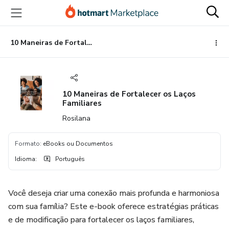
Ir
Ir
Ir
para
para
para
o
o
o
conteúdo
pagamento
rodapé
10 Maneiras de Fortalecer os Laços Familiares
principal
10 Maneiras de Fortalecer os Laços
Familiares
Rosilana
Formato
:
eBooks ou Documentos
Idioma
:
Português
Você deseja criar uma conexão mais profunda e harmoniosa
com sua família? Este e-book oferece estratégias práticas
e de modificação para fortalecer os laços familiares,