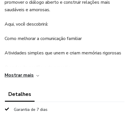
promover o diálogo aberto e construir relações mais
saudáveis ​​e amorosas.
Aqui, você descobrirá:
Como melhorar a comunicação familiar
Atividades simples que unem e criam memórias rigorosas
O poder do perdão e da empatia
Mostrar mais
A importância de celebrar juntos pequenas vitórias
Detalhes
Transforme sua rotina familiar e construa um ambiente
acolhedor, onde todos se sintam valorizados e
Garantia de 7 dias
respeitados. Com essas 10 maneiras práticas, você
fortalecerá os laços e criará uma base sólida de amor e
união.