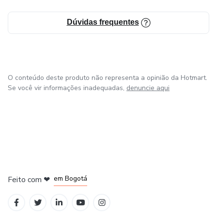
Dúvidas frequentes
O conteúdo deste produto não representa a opinião da Hotmart.
Se você vir informações inadequadas,
denuncie aqui
em Amsterdam
em Madrid
em Bogotá
Feito com
❤
em Belo Horizonte
na Cidade do México