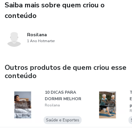
Saiba mais sobre quem criou o
conteúdo
Rosilana
1 Ano Hotmarter
Outros produtos de quem criou esse
conteúdo
10 DICAS PARA
T
DORMIR MELHOR
E
p
Rosilana
R
I
Saúde e Esportes