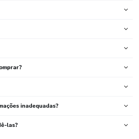
comprar?
rmações inadequadas?
ê-las?