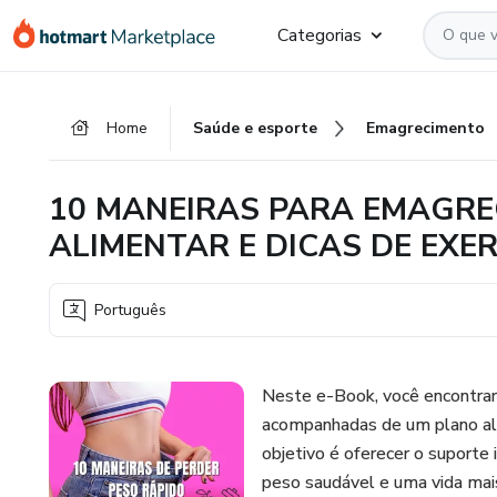
Ir
Ir
Ir
Categorias
para
para
para
o
o
o
conteúdo
pagamento
rodapé
Home
Saúde e esporte
Emagrecimento
principal
10 MANEIRAS PARA EMAGRE
ALIMENTAR E DICAS DE EXER
Português
Neste e-Book, você encontrar
acompanhadas de um plano ali
objetivo é oferecer o suporte i
peso saudável e uma vida mai