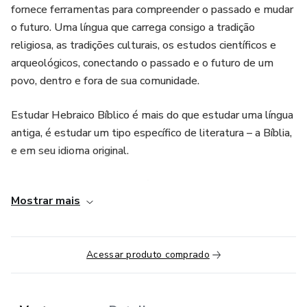
fornece ferramentas para compreender o passado e mudar
o futuro. Uma língua que carrega consigo a tradição
religiosa, as tradições culturais, os estudos científicos e
arqueológicos, conectando o passado e o futuro de um
povo, dentro e fora de sua comunidade.
Estudar Hebraico Bíblico é mais do que estudar uma língua
antiga, é estudar um tipo específico de literatura – a Bíblia,
e em seu idioma original.
Estudar Hebraico Moderno é estudar a linguagem da
Mostrar mais
tecnologia, da história e da sociedade contemporâneas.
Horários: 2ª feira (1X POR SEMANA) das 19h às 20h20
Acessar produto comprado