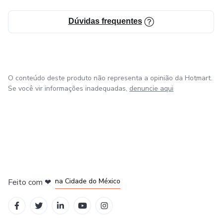
Dúvidas frequentes
O conteúdo deste produto não representa a opinião da Hotmart.
Se você vir informações inadequadas,
denuncie aqui
em Bogotá
em Amsterdam
em Madrid
na Cidade do México
Feito com
❤
em Belo Horizonte