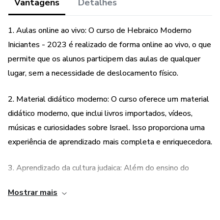
Vantagens
Detalhes
1. Aulas online ao vivo: O curso de Hebraico Moderno
Iniciantes - 2023 é realizado de forma online ao vivo, o que
permite que os alunos participem das aulas de qualquer
lugar, sem a necessidade de deslocamento físico.
2. Material didático moderno: O curso oferece um material
didático moderno, que inclui livros importados, vídeos,
músicas e curiosidades sobre Israel. Isso proporciona uma
experiência de aprendizado mais completa e enriquecedora.
3. Aprendizado da cultura judaica: Além do ensino do
idioma, o curso também aborda curiosidades sobre a
Mostrar mais
cultura judaica. Isso permite que os alunos tenham uma
compreensão mais ampla e aprofundada do contexto em