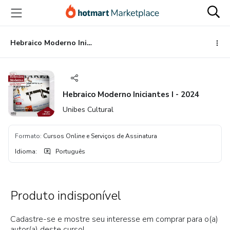
Ir
Ir
Ir
para
para
para
o
o
o
conteúdo
pagamento
rodapé
Hebraico Moderno Iniciantes I - 2024
principal
Hebraico Moderno Iniciantes I - 2024
Unibes Cultural
Formato
:
Cursos Online e Serviços de Assinatura
Idioma
:
Português
Produto indisponível
Cadastre-se e mostre seu interesse em comprar para o(a)
autor(a) deste curso!